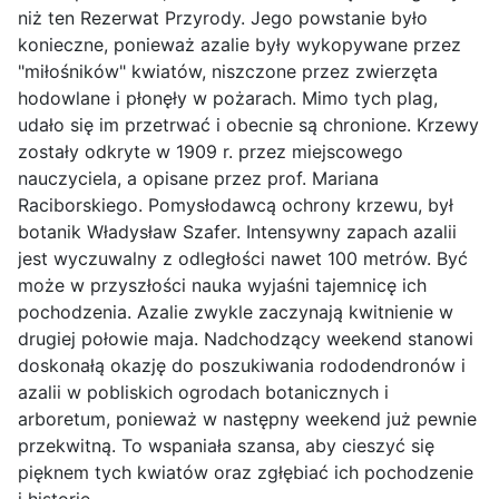
niż ten Rezerwat Przyrody. Jego powstanie było
konieczne, ponieważ azalie były wykopywane przez
"miłośników" kwiatów, niszczone przez zwierzęta
hodowlane i płonęły w pożarach. Mimo tych plag,
udało się im przetrwać i obecnie są chronione. Krzewy
zostały odkryte w 1909 r. przez miejscowego
nauczyciela, a opisane przez prof. Mariana
Raciborskiego. Pomysłodawcą ochrony krzewu, był
botanik Władysław Szafer. Intensywny zapach azalii
jest wyczuwalny z odległości nawet 100 metrów. Być
może w przyszłości nauka wyjaśni tajemnicę ich
pochodzenia. Azalie zwykle zaczynają kwitnienie w
drugiej połowie maja. Nadchodzący weekend stanowi
doskonałą okazję do poszukiwania rododendronów i
azalii w pobliskich ogrodach botanicznych i
arboretum, ponieważ w następny weekend już pewnie
przekwitną. To wspaniała szansa, aby cieszyć się
pięknem tych kwiatów oraz zgłębiać ich pochodzenie
i historię.