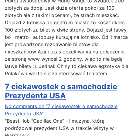
Pokój dwuosobowy w Hong Kongu to wydatek 200
złotych za dobę. Jest duża oferta pokoi za 100
złotych ale z takimi ocenami, że strach mieszkać.
Dojazd z lotniska do centrum miasta to koszt około
100 złotych za bilet w dwie strony. Dojazd jest łatwy,
bo i metro i autobusy kursują na lotnisko. Od 1 marca
jest prowadzone rozdawanie biletów dla
mieszkańców Azji i czas oczekiwania na połączenie
ze stroną www wynosi 2 godziny, więc to nie będą
łatwe bilety :). Jednak Chiny to ciekawa egzotyka dla
Polaków i warto się zainteresować tematem.
7 ciekawostek o samochodzie
Prezydenta USA
No comments on “7 ciekawostek o samochodzie
Prezydenta USA”
"Beast" lub "Cadillac One" - limuzyna, którą
podróżował prezydent USA w trakcie wizyty w
Warszawie.