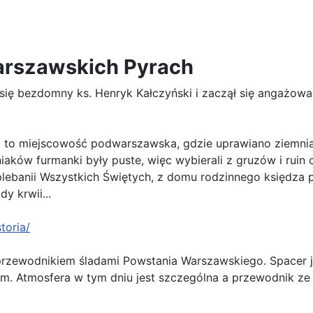
warszawskich Pyrach
ię bezdomny ks. Henryk Kałczyński i zaczął się angażow
ła to miejscowość podwarszawska, gdzie uprawiano ziemnia
ków furmanki były puste, więc wybierali z gruzów i ruin ce
plebanii Wszystkich Świętych, z domu rodzinnego księdza 
y krwii...
storia/
 przewodnikiem śladami Powstania Warszawskiego. Spacer j
cam. Atmosfera w tym dniu jest szczególna a przewodnik z