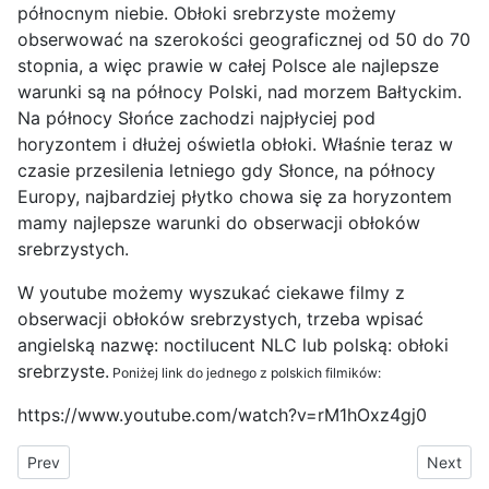
północnym niebie. Obłoki srebrzyste możemy
obserwować na szerokości geograficznej od 50 do 70
stopnia, a więc prawie w całej Polsce ale najlepsze
warunki są na północy Polski, nad morzem Bałtyckim.
Na północy Słońce zachodzi najpłyciej pod
horyzontem i dłużej oświetla obłoki. Właśnie teraz w
czasie przesilenia letniego gdy Słonce, na północy
Europy, najbardziej płytko chowa się za horyzontem
mamy najlepsze warunki do obserwacji obłoków
srebrzystych.
W youtube możemy wyszukać ciekawe filmy z
obserwacji obłoków srebrzystych, trzeba wpisać
angielską nazwę: noctilucent NLC lub polską: obłoki
srebrzyste.
Poniżej link do jednego z polskich filmików:
https://www.youtube.com/watch?v=rM1hOxz4gj0
Previous article: Hostel w Warszawie, który warto polecić
Next art
Prev
Next