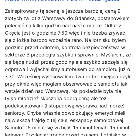
Zainspirowany tą sceną, a jeszcze bardziej ceną 9
złotych za lot z Warszawy do Gdańska, postanowiłem
polecieć na kilka godzin nad nasze morze. Odlot z
Okęcia jest o godzinie 7:50 więc i nie trzeba zrywać
się z łóżka bardzo wcześnie rano. Na lotnisku byłem
godzinę przed odlotem, kontrola bezpieczeństwa w
sektorze B przebiegła szybko i sprawnie. Myślałem, że
się będę nudził przez godzinę ale szybko zaczęła się
odprawa i wyjechaliśmy autobusem do samolotu już o
7:30. Wcześniej wylosowałem dwa dobre miejsca czyli
przy oknie więc mogłem obserwować z samolotu jak
wstaje dzień nad Warszawą. Na pokładzie była nie
tylko młodzież skuszona dobrą ceną ale też
podekscytowani (listopadową wyprawą nad morze)
seniorzy. Chyba własnie dowcipkujący emeryci mieli
największą frajdę z tej całej eskapady samolotowej.
Samolot 15 minut się wzbijał, 15 minut leciał i 15 minut
lądował. Przyleciał trochę przed czasem. Lotnisko w