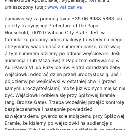
Prefekturze Apostolskiej, wypełniając formularz
umieszczony tutaj:
www.vatican.va
Zamawia się za pomocą faxu: +39 06 6988 5863 lub
poczty tradycyjnej: Prefecture of the Papal
Household, 00120 Vatican City State. Jeśli w
formularzu podamy adres mailowy to wtedy na niego
otrzymamy wiadomość z numerem naszej rezerwacji.
Z tym numerem idziemy po odbiór wejściówek. Jeśli
audiencja ( lub Msza Św.) z Papieżem odbywa się w
Auli Pawła VI lub Bazylice Św. Piotra doradzam żeby
wejściówki odebrać dzień przed uroczystością. Jeśli
pójdziemy po wejściówki w ostatniej chwili (przed
samymi uroczystościami) może już wolnych miejsc nie
być. Wejściówki odbiera się przy Spiżowej Bramie
(ang. Bronze Gate). Trzeba wcześniej przejść kontrolę
bezpieczeństwa i następnie powiedzieć
szwajcarskiemu gwardziście stojącemu przy Spiżowej
Bramie, że idziemy po wejściówki na audiencję z