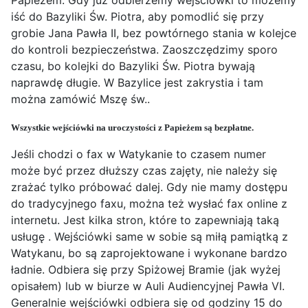
Papieżem. Gdy już odbierzemy wejściówki to możemy
iść do Bazyliki Św. Piotra, aby pomodlić się przy
grobie Jana Pawła II, bez powtórnego stania w kolejce
do kontroli bezpieczeństwa. Zaoszczędzimy sporo
czasu, bo kolejki do Bazyliki Św. Piotra bywają
naprawdę długie. W Bazylice jest zakrystia i tam
można zamówić Mszę św..
Wszystkie wejściówki na uroczystości z Papieżem są bezpłatne.
Jeśli chodzi o fax w Watykanie to czasem numer
może być przez dłuższy czas zajęty, nie należy się
zrażać tylko próbować dalej. Gdy nie mamy dostępu
do tradycyjnego faxu, można też wysłać fax online z
internetu. Jest kilka stron, które to zapewniają taką
usługę . Wejściówki same w sobie są miłą pamiątką z
Watykanu, bo są zaprojektowane i wykonane bardzo
ładnie. Odbiera się przy Spiżowej Bramie (jak wyżej
opisałem) lub w biurze w Auli Audiencyjnej Pawła VI.
Generalnie wejściówki odbiera się od godziny 15 do