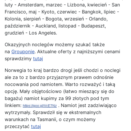
luty - Amsterdam, marzec - Lizbona, kwiecień - San
Francisco, maj - Kyoto, czerwiec - Bangkok, lipiec -
Kolonia, sierpień - Bogota, wrzesień - Orlando,
październik - Auckland, listopad - Budapeszt,
grudzień - Los Angeles.
Okazyjnych noclegów możemy szukać także
na
Grouponie
. Aktualne oferty z najniższymi cenami
sprawdzimy
tutaj
Norwegia to kraj bardzo drogi jeśli chodzi o noclegi
ale za to z bardzo przyjaznym prawem odnośnie
nocowania pod namiotem. Warto rozważyć i taką
opcję. Mały objętościowo (łatwo mieszący się do
bagażu) namiot kupimy za 99 złotych pod tym
linkiem:
. Namiot jest zadziwiająco
https://goo.gl/VcE7Nz
wytrzymały. Sprawdził się w ekstremalnych
warunkach na Tasmanii, o czym możemy
przeczytać
tutaj