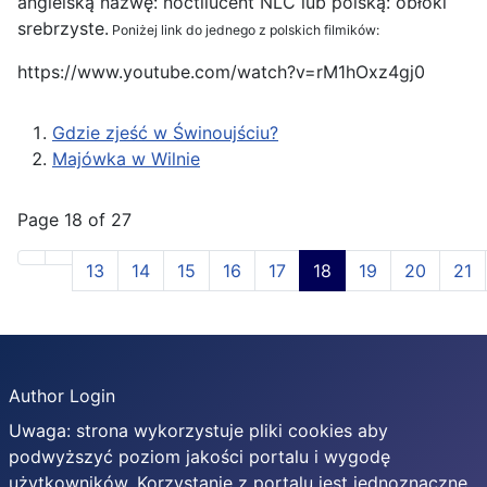
angielską nazwę: noctilucent NLC lub polską: obłoki
srebrzyste.
Poniżej link do jednego z polskich filmików:
https://www.youtube.com/watch?v=rM1hOxz4gj0
Gdzie zjeść w Świnoujściu?
Majówka w Wilnie
Page 18 of 27
13
14
15
16
17
18
19
20
21
Author Login
Uwaga: strona wykorzystuje pliki cookies aby
podwyższyć poziom jakości portalu i wygodę
użytkowników. Korzystanie z portalu jest jednoznaczne