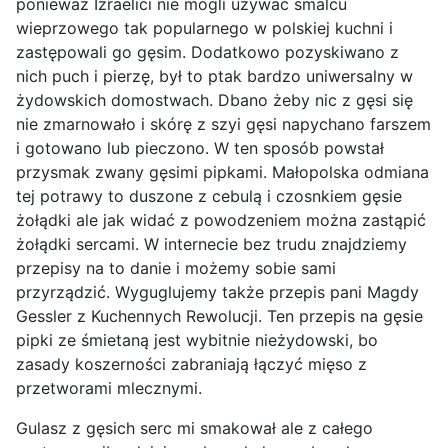
ponieważ Izraelici nie mogli używać smalcu
wieprzowego tak popularnego w polskiej kuchni i
zastępowali go gęsim. Dodatkowo pozyskiwano z
nich puch i pierzę, był to ptak bardzo uniwersalny w
żydowskich domostwach. Dbano żeby nic z gęsi się
nie zmarnowało i skórę z szyi gęsi napychano farszem
i gotowano lub pieczono. W ten sposób powstał
przysmak zwany gęsimi pipkami. Małopolska odmiana
tej potrawy to duszone z cebulą i czosnkiem gęsie
żołądki ale jak widać z powodzeniem można zastąpić
żołądki sercami. W internecie bez trudu znajdziemy
przepisy na to danie i możemy sobie sami
przyrządzić. Wyguglujemy także przepis pani Magdy
Gessler z Kuchennych Rewolucji. Ten przepis na gęsie
pipki ze śmietaną jest wybitnie nieżydowski, bo
zasady koszerności zabraniają łączyć mięso z
przetworami mlecznymi.
Gulasz z gęsich serc mi smakował ale z całego