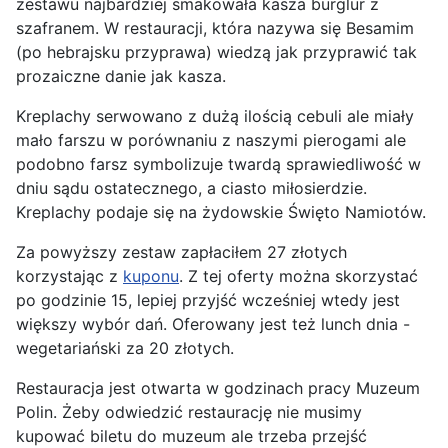
zestawu najbardziej smakowała kasza burglur z
szafranem. W restauracji, która nazywa się Besamim
(po hebrajsku przyprawa) wiedzą jak przyprawić tak
prozaiczne danie jak kasza.
Kreplachy serwowano z dużą ilością cebuli ale miały
mało farszu w porównaniu z naszymi pierogami ale
podobno farsz symbolizuje twardą sprawiedliwość w
dniu sądu ostatecznego, a ciasto miłosierdzie.
Kreplachy podaje się na żydowskie Święto Namiotów.
Za powyższy zestaw zapłaciłem 27 złotych
korzystając z
kuponu
. Z tej oferty można skorzystać
po godzinie 15, lepiej przyjść wcześniej wtedy jest
większy wybór dań. Oferowany jest też lunch dnia -
wegetariański za 20 złotych.
Restauracja jest otwarta w godzinach pracy Muzeum
Polin. Żeby odwiedzić restaurację nie musimy
kupować biletu do muzeum ale trzeba przejść