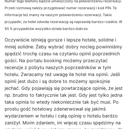
Numer tego telefonu będzie umieszczony na potwierdzeniu rezerwacji.
Przed rozmową należy przygotować numer rezerwacji i kod PIN. Te
informacje też mamy na naszym potwierdzeniu rezerwacji. Takie
przypadki, że hotel odwoła rezerwację są naprawdę bardzo rzadkie. W
95 % przypadków wszystko działa bardzo dobrze.
Oczywiście istnieją gorsze i lepsze hotele, solidne i
mniej solidne. Żeby wybrać dobry nocleg powinniśmy
spędzić trochę czasu na czytaniu opinii poprzednich
gości. Na portalu booking możemy przeczytać
recenzje z pobytu naszych poprzedników w tym
hotelu. Zwracamy też uwagę ile hotel ma opinii. Jeśli
opinii jest dużo i są dobre to możemy spokojnie
jechać. Gdy pojawiają się powtarzające opinie, że jest
np. brudno to faktycznie tak jest. Gdy jest tylko jedna
taka opinia to wtedy niekoniecznie tak być musi. Po
prostu gość hotelowy zdenerwował się jakimś
wydarzeniem w hotelu i całą opinię o hotelu bardzo
zaniżył. Moim zdaniem, im więcej czasu spędzimy na