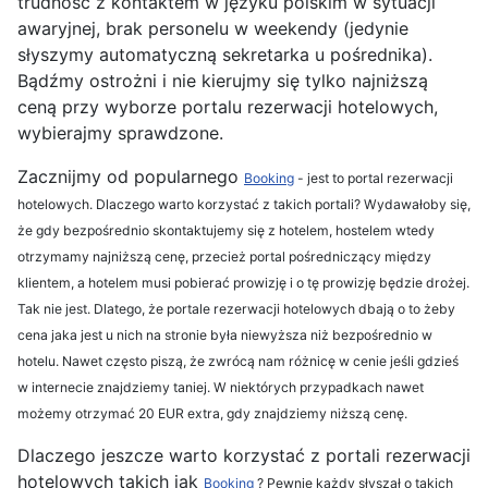
trudność z kontaktem w języku polskim w sytuacji
awaryjnej, brak personelu w weekendy (jedynie
słyszymy automatyczną sekretarka u pośrednika).
Bądźmy ostrożni i nie kierujmy się tylko najniższą
ceną przy wyborze portalu rezerwacji hotelowych,
wybierajmy sprawdzone.
Zacznijmy od popularnego
Booking
- jest to portal rezerwacji
hotelowych. Dlaczego warto korzystać z takich portali? Wydawałoby się,
że gdy bezpośrednio skontaktujemy się z hotelem, hostelem wtedy
otrzymamy najniższą cenę, przecież portal pośredniczący między
klientem, a hotelem musi pobierać prowizję i o tę prowizję będzie drożej.
Tak nie jest. Dlatego, że portale rezerwacji hotelowych dbają o to żeby
cena jaka jest u nich na stronie była niewyższa niż bezpośrednio w
hotelu. Nawet często piszą, że zwrócą nam różnicę w cenie jeśli gdzieś
w internecie znajdziemy taniej. W niektórych przypadkach nawet
możemy otrzymać 20 EUR extra, gdy znajdziemy niższą cenę.
Dlaczego jeszcze warto korzystać z portali rezerwacji
hotelowych takich jak
Booking
? Pewnie każdy słyszał o takich