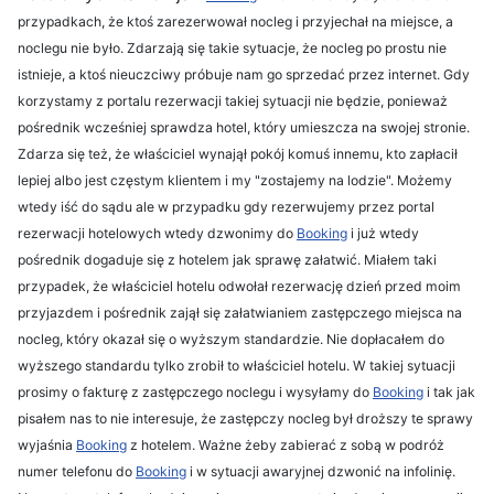
przypadkach, że ktoś zarezerwował nocleg i przyjechał na miejsce, a
noclegu nie było. Zdarzają się takie sytuacje, że nocleg po prostu nie
istnieje, a ktoś nieuczciwy próbuje nam go sprzedać przez internet. Gdy
korzystamy z portalu rezerwacji takiej sytuacji nie będzie, ponieważ
pośrednik wcześniej sprawdza hotel, który umieszcza na swojej stronie.
Zdarza się też, że właściciel wynajął pokój komuś innemu, kto zapłacił
lepiej albo jest częstym klientem i my "zostajemy na lodzie". Możemy
wtedy iść do sądu ale w przypadku gdy rezerwujemy przez portal
rezerwacji hotelowych wtedy dzwonimy do
Booking
i już wtedy
pośrednik dogaduje się z hotelem jak sprawę załatwić. Miałem taki
przypadek, że właściciel hotelu odwołał rezerwację dzień przed moim
przyjazdem i pośrednik zajął się załatwianiem zastępczego miejsca na
nocleg, który okazał się o wyższym standardzie. Nie dopłacałem do
wyższego standardu tylko zrobił to właściciel hotelu. W takiej sytuacji
prosimy o fakturę z zastępczego noclegu i wysyłamy do
Booking
i tak jak
pisałem nas to nie interesuje, że zastępczy nocleg był droższy te sprawy
wyjaśnia
Booking
z hotelem. Ważne żeby zabierać z sobą w podróż
numer telefonu do
Booking
i w sytuacji awaryjnej dzwonić na infolinię.