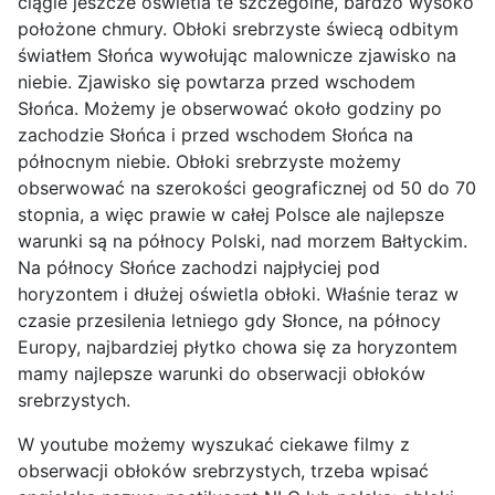
ciągle jeszcze oświetla te szczególne, bardzo wysoko
położone chmury. Obłoki srebrzyste świecą odbitym
światłem Słońca wywołując malownicze zjawisko na
niebie. Zjawisko się powtarza przed wschodem
Słońca. Możemy je obserwować około godziny po
zachodzie Słońca i przed wschodem Słońca na
północnym niebie. Obłoki srebrzyste możemy
obserwować na szerokości geograficznej od 50 do 70
stopnia, a więc prawie w całej Polsce ale najlepsze
warunki są na północy Polski, nad morzem Bałtyckim.
Na północy Słońce zachodzi najpłyciej pod
horyzontem i dłużej oświetla obłoki. Właśnie teraz w
czasie przesilenia letniego gdy Słonce, na północy
Europy, najbardziej płytko chowa się za horyzontem
mamy najlepsze warunki do obserwacji obłoków
srebrzystych.
W youtube możemy wyszukać ciekawe filmy z
obserwacji obłoków srebrzystych, trzeba wpisać