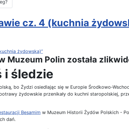
leg?
awie cz. 4 (kuchnia żydows
(kuchnia żydowska)”
w Muzeum Polin została zlikwi
i śledzie
ską, bo Żydzi osiedlając się w Europie Środkowo-Wschodn
trawy żydowskie przenikały do kuchni staropolskiej, prz
estauracji Besamim
w Muzeum Historii Żydów Polskich - Pol
ch dań.