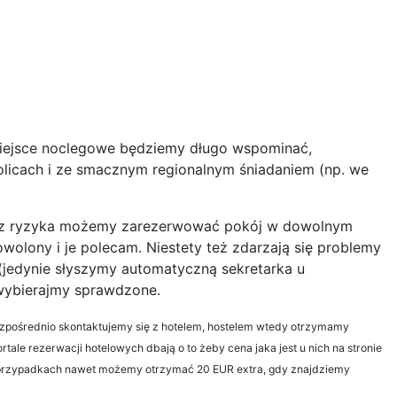
miejsce noclegowe będziemy długo wspominać,
olicach i ze smacznym regionalnym śniadaniem (np. we
bez ryzyka możemy zarezerwować pokój w dowolnym
owolony i je polecam. Niestety też zdarzają się problemy
 (jedynie słyszymy automatyczną sekretarka u
, wybierajmy sprawdzone.
 bezpośrednio skontaktujemy się z hotelem, hostelem wtedy otrzymamy
rtale rezerwacji hotelowych dbają o to żeby cena jaka jest u nich na stronie
ych przypadkach nawet możemy otrzymać 20 EUR extra, gdy znajdziemy