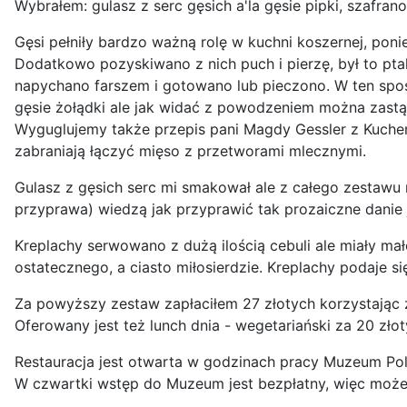
Wybrałem: gulasz z serc gęsich a'la gęsie pipki, szafran
Gęsi pełniły bardzo ważną rolę w kuchni koszernej, pon
Dodatkowo pozyskiwano z nich puch i pierzę, był to pta
napychano farszem i gotowano lub pieczono. W ten spo
gęsie żołądki ale jak widać z powodzeniem można zastąp
Wyguglujemy także przepis pani Magdy Gessler z Kuchenn
zabraniają łączyć mięso z przetworami mlecznymi.
Gulasz z gęsich serc mi smakował ale z całego zestawu 
przyprawa) wiedzą jak przyprawić tak prozaiczne danie 
Kreplachy serwowano z dużą ilością cebuli ale miały m
ostatecznego, a ciasto miłosierdzie. Kreplachy podaje 
Za powyższy zestaw zapłaciłem 27 złotych korzystając
Oferowany jest też lunch dnia - wegetariański za 20 złot
Restauracja jest otwarta w godzinach pracy Muzeum Pol
W czwartki wstęp do Muzeum jest bezpłatny, więc moż