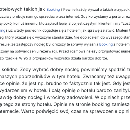
hotelowych takich jak
Booking
? Pewnie każdy słyszał o takich przypadka
 nieuczciwy próbuje nam go sprzedać przez internet. Gdy korzystamy z portalu r
ajął pokój komuś innemu, kto zapłacił lepiej albo jest częstym klientem i my "
ing
i już wtedy pośrednik dogaduje się z hotelem jak sprawę załatwić. Miałem 
g, który okazał się o wyższym standardzie. Nie dopłacałem do wyższego standard
teresuje, że zastępczy nocleg był droższy te sprawy wyjaśnia
Booking
z hotelem
eszczony na potwierdzeniu rezerwacji. Przed rozmową należy przygotować nume
rdzo rzadkie. W 95 % przypadków wszystko działa bardzo dobrze.
niej solidne. Żeby wybrać dobry nocleg powinniśmy spędzić 
szych poprzedników w tym hotelu. Zwracamy też uwagę ile h
opinie, że jest np. brudno to faktycznie tak jest. Gdy jes
ydarzeniem w hotelu i całą opinię o hotelu bardzo zaniży
prawdę dobry nocleg i wrócimy zadowoleni. W opiniach prze
się tego ze strony hotelu. Opinie na stronie booking zamie
ternecie. Warto poświęcić swój czas na sprawdzenie opinii 