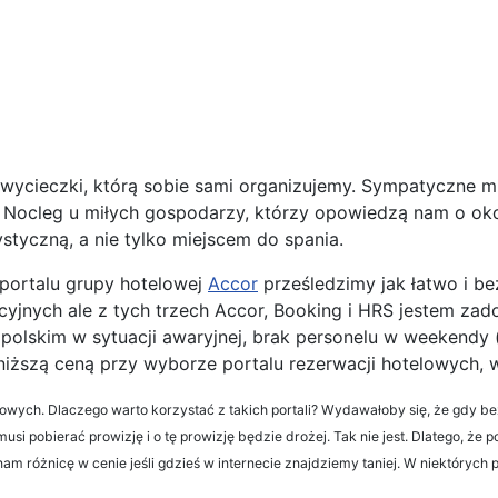
 wycieczki, którą sobie sami organizujemy. Sympatyczne 
. Nocleg u miłych gospodarzy, którzy opowiedzą nam o ok
ystyczną, a nie tylko miejscem do spania.
 portalu grupy hotelowej
Accor
prześledzimy jak łatwo i 
cyjnych ale z tych trzech Accor, Booking i HRS jestem zad
u polskim w sytuacji awaryjnej, brak personelu w weekendy
najniższą ceną przy wyborze portalu rezerwacji hotelowych
telowych. Dlaczego warto korzystać z takich portali? Wydawałoby się, że gdy
i pobierać prowizję i o tę prowizję będzie drożej. Tak nie jest. Dlatego, że po
 nam różnicę w cenie jeśli gdzieś w internecie znajdziemy taniej. W niektór