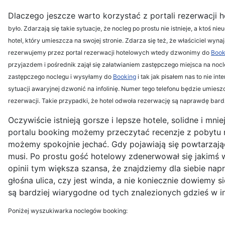
Dlaczego jeszcze warto korzystać z portali rezerwacji 
było. Zdarzają się takie sytuacje, że nocleg po prostu nie istnieje, a ktoś
hotel, który umieszcza na swojej stronie. Zdarza się też, że właściciel wyn
rezerwujemy przez portal rezerwacji hotelowych wtedy dzwonimy do
Book
przyjazdem i pośrednik zajął się załatwianiem zastępczego miejsca na nocle
zastępczego noclegu i wysyłamy do
Booking
i tak jak pisałem nas to nie in
sytuacji awaryjnej dzwonić na infolinię. Numer tego telefonu będzie umi
rezerwacji. Takie przypadki, że hotel odwoła rezerwację są naprawdę ba
Oczywiście istnieją gorsze i lepsze hotele, solidne i m
portalu booking możemy przeczytać recenzje z pobytu na
możemy spokojnie jechać. Gdy pojawiają się powtarzające 
musi. Po prostu gość hotelowy zdenerwował się jakimś w
opinii tym większa szansa, że znajdziemy dla siebie na
głośna ulica, czy jest winda, a nie koniecznie dowiemy 
są bardziej wiarygodne od tych znalezionych gdzieś w in
Poniżej wyszukiwarka noclegów booking: