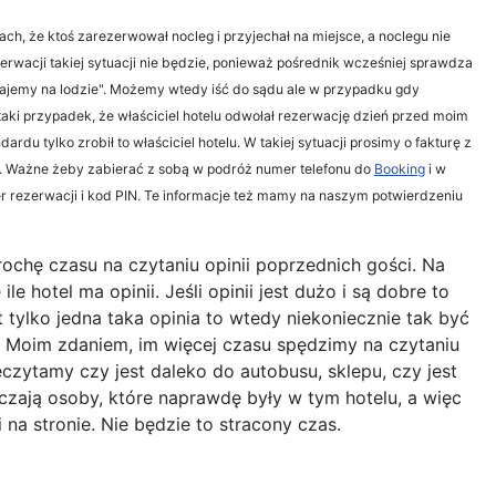
ch, że ktoś zarezerwował nocleg i przyjechał na miejsce, a noclegu nie
ezerwacji takiej sytuacji nie będzie, ponieważ pośrednik wcześniej sprawdza
zostajemy na lodzie". Możemy wtedy iść do sądu ale w przypadku gdy
taki przypadek, że właściciel hotelu odwołał rezerwację dzień przed moim
u tylko zrobił to właściciel hotelu. W takiej sytuacji prosimy o fakturę z
. Ważne żeby zabierać z sobą w podróż numer telefonu do
Booking
i w
r rezerwacji i kod PIN. Te informacje też mamy na naszym potwierdzeniu
trochę czasu na czytaniu opinii poprzednich gości. Na
otel ma opinii. Jeśli opinii jest dużo i są dobre to
t tylko jedna taka opinia to wtedy niekoniecznie tak być
ł. Moim zdaniem, im więcej czasu spędzimy na czytaniu
czytamy czy jest daleko do autobusu, sklepu, czy jest
szczają osoby, które naprawdę były w tym hotelu, a więc
na stronie. Nie będzie to stracony czas.