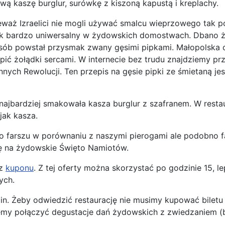
ową kaszę burglur, surówkę z kiszoną kapustą i kreplachy.
ieważ Izraelici nie mogli używać smalcu wieprzowego tak p
k bardzo uniwersalny w żydowskich domostwach. Dbano żeby
sób powstał przysmak zwany gęsimi pipkami. Małopolska o
ić żołądki sercami. W internecie bez trudu znajdziemy prz
ych Rewolucji. Ten przepis na gęsie pipki ze śmietaną je
najbardziej smakowała kasza burglur z szafranem. W resta
jak kasza.
ało farszu w porównaniu z naszymi pierogami ale podobno 
się na żydowskie Święto Namiotów.
 z
kuponu
. Z tej oferty można skorzystać po godzinie 15, l
ych.
in. Żeby odwiedzić restaurację nie musimy kupować biletu
emy połączyć degustacje dań żydowskich z zwiedzaniem 