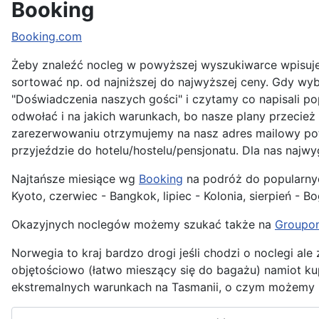
Booking
Booking.com
Żeby znaleźć nocleg w powyższej wyszukiwarce wpisujem
sortować np. od najniższej do najwyższej ceny. Gdy wy
"Doświadczenia naszych gości" i czytamy co napisali po
odwołać i na jakich warunkach, bo nasze plany przecie
zarezerwowaniu otrzymujemy na nasz adres mailowy potw
przyjeździe do hotelu/hostelu/pensjonatu. Dla nas najw
Najtańsze miesiące wg
Booking
na podróż do popularnych
Kyoto, czerwiec - Bangkok, lipiec - Kolonia, sierpień - B
Okazyjnych noclegów możemy szukać także na
Groupon
Norwegia to kraj bardzo drogi jeśli chodzi o noclegi a
objętościowo (łatwo mieszący się do bagażu) namiot ku
ekstremalnych warunkach na Tasmanii, o czym możemy