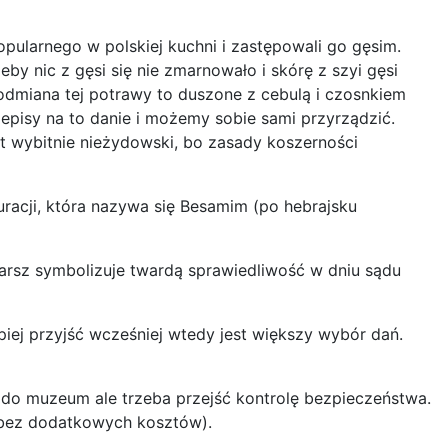
opularnego w polskiej kuchni i zastępowali go gęsim.
 nic z gęsi się nie zmarnowało i skórę z szyi gęsi
dmiana tej potrawy to duszone z cebulą i czosnkiem
episy na to danie i możemy sobie sami przyrządzić.
st wybitnie nieżydowski, bo zasady koszerności
uracji, która nazywa się Besamim (po hebrajsku
farsz symbolizuje twardą sprawiedliwość w dniu sądu
epiej przyjść wcześniej wtedy jest większy wybór dań.
 do muzeum ale trzeba przejść kontrolę bezpieczeństwa.
(bez dodatkowych kosztów).