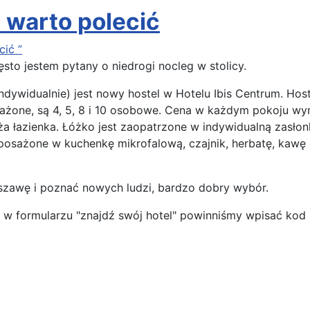
 warto polecić
ić ”
sto jestem pytany o niedrogi nocleg w stolicy.
ywidualnie) jest nowy hostel w Hotelu Ibis Centrum. Host
żone, są 4, 5, 8 i 10 osobowe. Cena w każdym pokoju wyno
ża łazienka. Łóżko jest zaopatrzone w indywidualną zasłonk
osażone w kuchenkę mikrofalową, czajnik, herbatę, kawę c
Warszawę i poznać nowych ludzi, bardzo dobry wybór.
 w formularzu "znajdź swój hotel" powinniśmy wpisać kod 