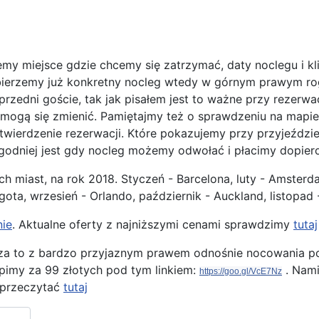
y miejsce gdzie chcemy się zatrzymać, daty noclegu i kli
bierzemy już konkretny nocleg wtedy w górnym prawym rog
przedni goście, tak jak pisałem jest to ważne przy rezerw
ż mogą się zmienić. Pamiętajmy też o sprawdzeniu na mapi
ierdzenie rezerwacji. Które pokazujemy przy przyjeździe 
ygodniej jest gdy nocleg możemy odwołać i płacimy dopiero
 miast, na rok 2018. Styczeń - Barcelona, luty - Amsterda
ogota, wrzesień - Orlando, październik - Auckland, listopad
ie
. Aktualne oferty z najniższymi cenami sprawdzimy
tutaj
le za to z bardzo przyjaznym prawem odnośnie nocowania p
pimy za 99 złotych pod tym linkiem:
. Nami
https://goo.gl/VcE7Nz
 przeczytać
tutaj